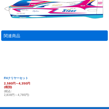
関連商品
FHクリヤーセット
2,580
円
～4,350
円
(税別)
(
税込
:
2,838
円
～4,785
円
)