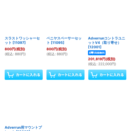
スラストワッシャーセ
ベニヤスペーサーセッ
Adverrunコントラユニ
ット
[
11097
]
ト
[
11095
]
ットV4（取り寄せ）
[
12001
]
800
円
(税別)
800
円
(税別)
(
税込
:
880
円
)
(
税込
:
880
円
)
201,819
円
(税別)
(
税込
:
222,000
円
)
Adverrun用マウントプ