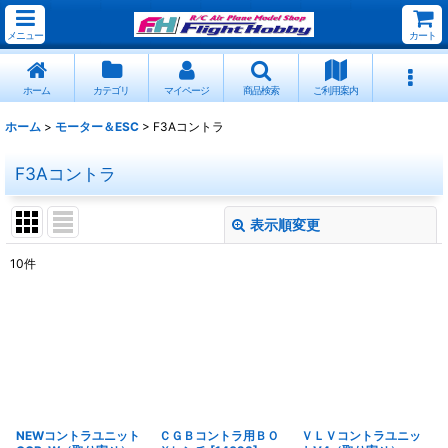
メニュー
カート
ホーム
カテゴリ
マイページ
商品検索
ご利用案内
ホーム
>
モーター＆ESC
>
F3Aコントラ
F3Aコントラ
表示順変更
閉じる
10
件
表示数
:
並び順
:
絞り込む
NEWコントラユニット
ＣＧＢコントラ用ＢＯ
ＶＬＶコントラユニッ