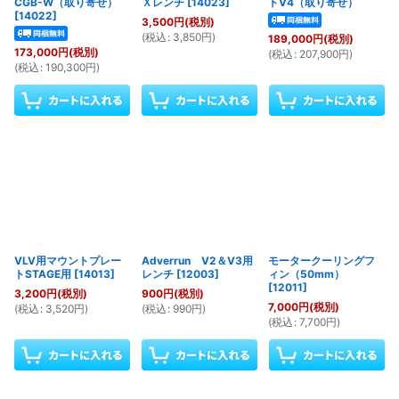
CGB-W（取り寄せ）
Ｘレンチ
[
14023
]
トV4（取り寄せ）
[
14022
]
3,500
円
(税別)
(
税込
:
3,850
円
)
189,000
円
(税別)
173,000
円
(税別)
(
税込
:
207,900
円
)
(
税込
:
190,300
円
)
VLV用マウントプレー
Adverrun V2＆V3用
モータークーリングフ
トSTAGE用
[
14013
]
レンチ
[
12003
]
ィン（50mm）
[
12011
]
3,200
円
(税別)
900
円
(税別)
7,000
円
(税別)
(
税込
:
3,520
円
)
(
税込
:
990
円
)
(
税込
:
7,700
円
)