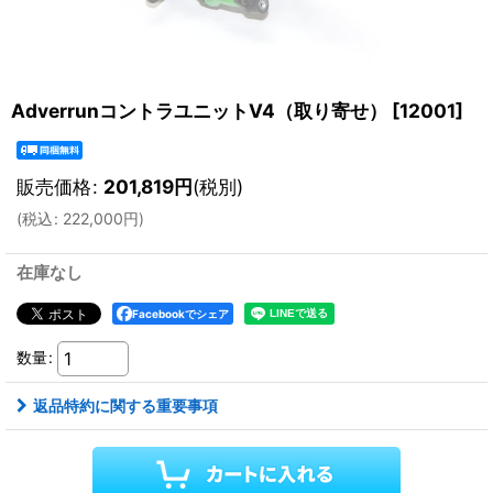
AdverrunコントラユニットV4（取り寄せ）
[
12001
]
販売価格
:
201,819
円
(税別)
(
税込
:
222,000
円
)
在庫なし
Facebookでシェア
数量
:
返品特約に関する重要事項