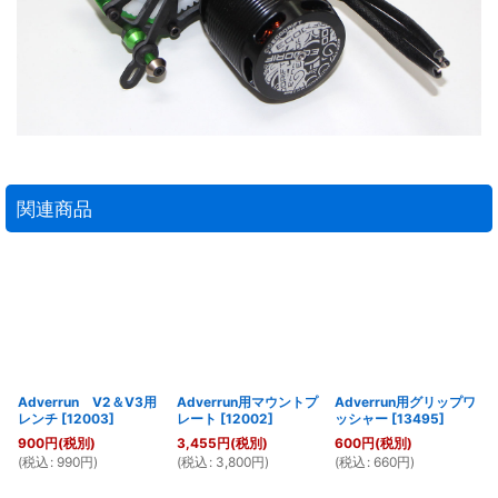
関連商品
Adverrun V2＆V3用
Adverrun用マウントプ
Adverrun用グリップワ
レンチ
[
12003
]
レート
[
12002
]
ッシャー
[
13495
]
900
円
(税別)
3,455
円
(税別)
600
円
(税別)
(
税込
:
990
円
)
(
税込
:
3,800
円
)
(
税込
:
660
円
)