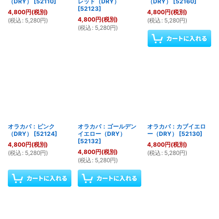
（DRY）
[
52110
]
レッド（DRY）
（DRY）
[
52160
]
[
52123
]
4,800
円
(税別)
4,800
円
(税別)
4,800
円
(税別)
(
税込
:
5,280
円
)
(
税込
:
5,280
円
)
(
税込
:
5,280
円
)
オラカバ：ピンク
オラカバ：ゴールデン
オラカバ：カブイエロ
（DRY）
[
52124
]
イエロー（DRY）
ー（DRY）
[
52130
]
[
52132
]
4,800
円
(税別)
4,800
円
(税別)
4,800
円
(税別)
(
税込
:
5,280
円
)
(
税込
:
5,280
円
)
(
税込
:
5,280
円
)