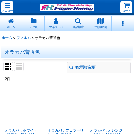
メニュー
カート
ホーム
カテゴリ
マイページ
商品検索
ご利用案内
ホーム
>
フィルム
>
オラカバ普通色
オラカバ普通色
表示順変更
閉じる
12
件
表示数
:
並び順
:
絞り込む
オラカバ：ホワイト
オラカバ：フェラーリ
オラカバ：オレンジ