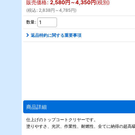
販売価格
:
2,580
円
～4,350
円
(税別)
(
税込
:
2,838
円
～4,785
円
)
数量
:
返品特約に関する重要事項
商品詳細
仕上げのトップコートクリヤーです。
塗りやすさ、光沢、作業性、耐燃性、全てに納得の超高