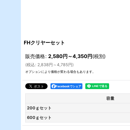
FHクリヤーセット
販売価格
:
2,580
円
～4,350
円
(税別)
(
税込
:
2,838
円
～4,785
円
)
オプションにより価格が変わる場合もあります。
Facebookでシェア
容量
200ｇセット
600ｇセット