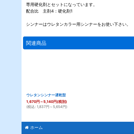
専用硬化剤とセットになっています。
配合比 主剤4：硬化剤1
シンナーはウレタンカラー用シンナーをお使い下さい。
関連商品
ウレタンシンナー遅乾型
1,670
円
～5,140
円
(税別)
(
税込
:
1,837
円
～5,654
円
)
ホーム