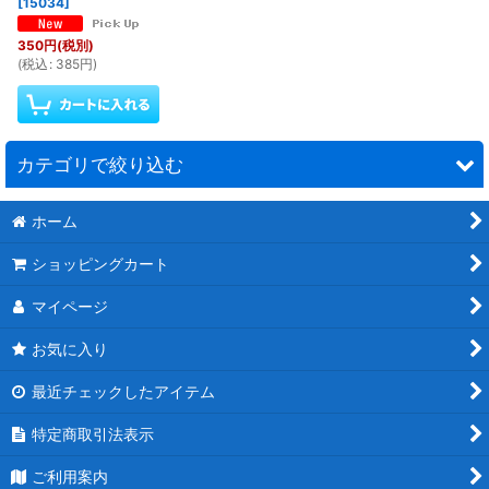
[
15034
]
350
円
(税別)
(
税込
:
385
円
)
カテゴリで絞り込む
ホーム
リンケージ関連 (全商品)
ショッピングカート
ホーン＆アジャスター
マイページ
ネジロッドその他
お気に入り
最近チェックしたアイテム
特定商取引法表示
ご利用案内