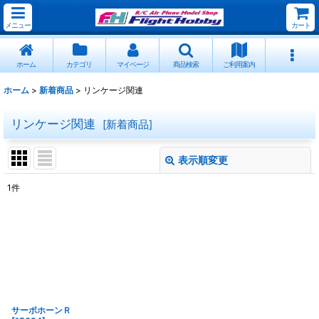
メニュー
カート
ホーム
カテゴリ
マイページ
商品検索
ご利用案内
ホーム
>
新着商品
>
リンケージ関連
リンケージ関連
[
新着商品
]
表示順変更
閉じる
1
件
サブカテゴリ
:
表示数
:
並び順
:
サーボホーンＲ
絞り込む