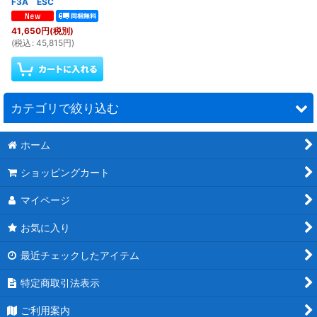
F3A ESC
41,650
円
(税別)
(
税込
:
45,815
円
)
カテゴリで絞り込む
ホーム
モーター＆ESC (全商品)
ショッピングカート
F3Aコントラ
マイページ
F3Aシングル
お気に入り
70クラス用
最近チェックしたアイテム
ＥＳＣ関連
特定商取引法表示
ご利用案内