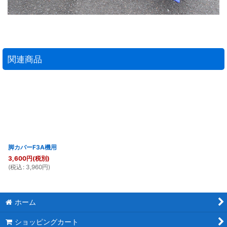
関連商品
脚カバーF3A機用
3,600
円
(税別)
(
税込
:
3,960
円
)
ホーム
ショッピングカート