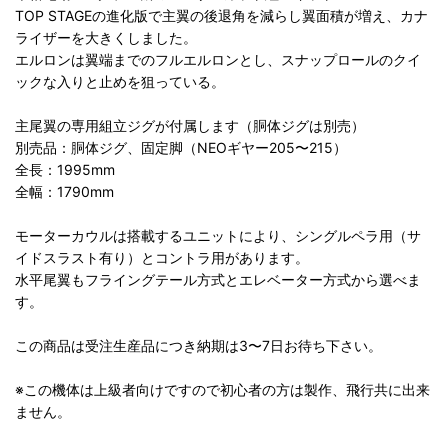
TOP STAGEの進化版で主翼の後退角を減らし翼面積が増え、カナ
ライザーを大きくしました。
エルロンは翼端までのフルエルロンとし、スナップロールのクイ
ックな入りと止めを狙っている。
主尾翼の専用組立ジグが付属します（胴体ジグは別売）
別売品：胴体ジグ、固定脚（NEOギヤー205〜215）
全長：1995mm
全幅：1790mm
モーターカウルは搭載するユニットにより、シングルペラ用（サ
イドスラスト有り）とコントラ用があります。
水平尾翼もフライングテール方式とエレベーター方式から選べま
す。
この商品は受注生産品につき納期は3〜7日お待ち下さい。
※この機体は上級者向けですので初心者の方は製作、飛行共に出来
ません。