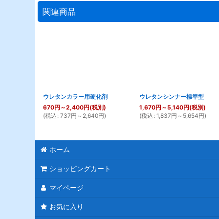
関連商品
ウレタンカラー用硬化剤
ウレタンシンナー標準型
670
円
～2,400
円
(税別)
1,670
円
～5,140
円
(税別)
(
税込
:
737
円
～2,640
円
)
(
税込
:
1,837
円
～5,654
円
)
ホーム
ショッピングカート
マイページ
お気に入り