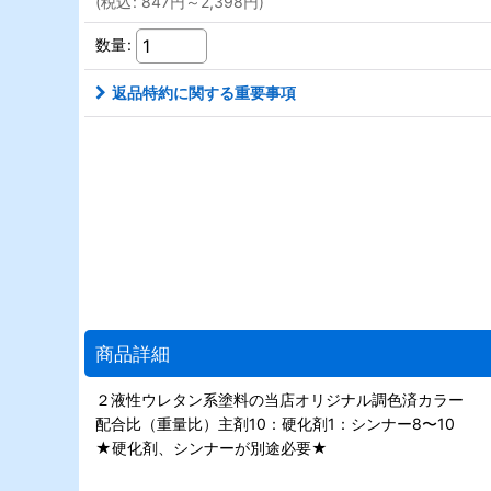
(
税込
:
847
円
～2,398
円
)
数量
:
返品特約に関する重要事項
商品詳細
２液性ウレタン系塗料の当店オリジナル調色済カラー
配合比（重量比）主剤10：硬化剤1：シンナー8〜10
★硬化剤、シンナーが別途必要★