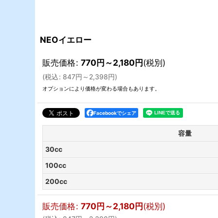
NEOイエロー
販売価格
:
770
円
～2,180
円
(税別)
(
税込
:
847
円
～2,398
円
)
オプションにより価格が変わる場合もあります。
Facebookでシェア
容量
30cc
100cc
200cc
販売価格
:
770
円
～2,180
円
(税別)