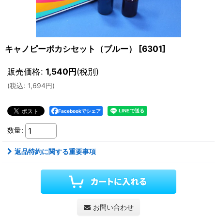
キャノピーボカシセット（ブルー）
[
6301
]
販売価格
:
1,540
円
(税別)
(
税込
:
1,694
円
)
Facebookでシェア
数量
:
返品特約に関する重要事項
お問い合わせ