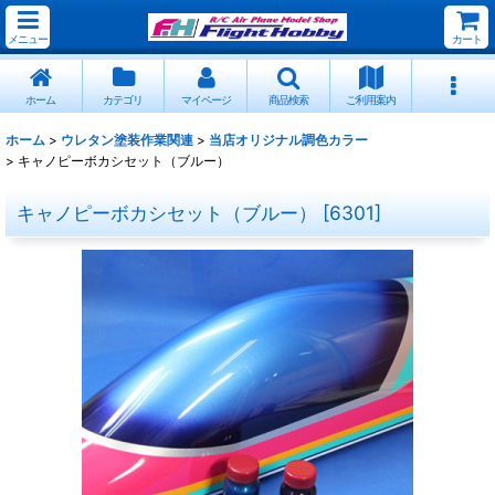
メニュー
カート
ホーム
カテゴリ
マイページ
商品検索
ご利用案内
ホーム
>
ウレタン塗装作業関連
>
当店オリジナル調色カラー
>
キャノピーボカシセット（ブルー）
キャノピーボカシセット（ブルー）
[
6301
]