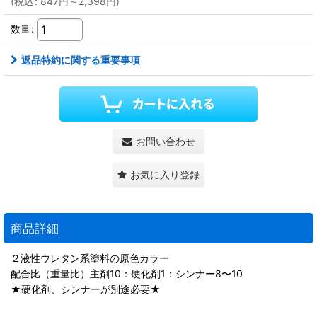
(
税込
:
847
円
～2,398
円
)
数量
:
返品特約に関する重要事項
お問い合わせ
お気に入り登録
商品詳細
２液性ウレタン系塗料の原色カラー
配合比（重量比）主剤10：硬化剤1：シンナー8〜10
★硬化剤、シンナーが別途必要★