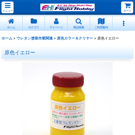
メニュー
カート
ホーム
カテゴリ
マイページ
商品検索
ご利用案内
ホーム
>
ウレタン塗装作業関連
>
原色カラー＆クリヤー
>
原色イエロー
原色イエロー