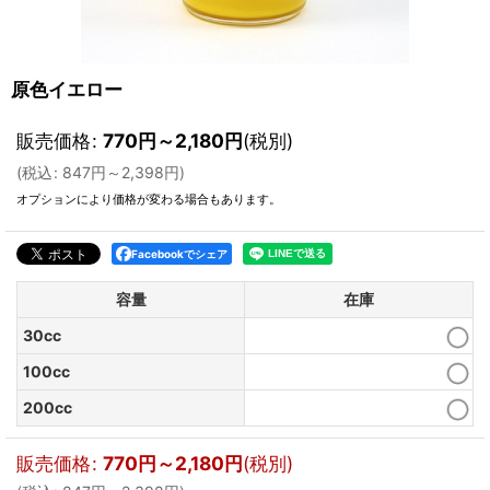
原色イエロー
販売価格
:
770
円
～2,180
円
(税別)
(
税込
:
847
円
～2,398
円
)
オプションにより価格が変わる場合もあります。
Facebookでシェア
容量
在庫
30cc
100cc
200cc
販売価格
:
770
円
～2,180
円
(税別)