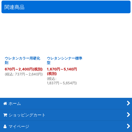
関連商品
ウレタンカラー用硬化
ウレタンシンナー標準
剤
型
670
円
～2,400
円
(税別)
1,670
円
～5,140
円
(税別)
(
税込
:
737
円
～2,640
円
)
(
税込
:
1,837
円
～5,654
円
)
ホーム
ショッピングカート
マイページ