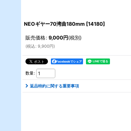
NEOギヤー70湾曲180mm
[
14180
]
販売価格
:
9,000
円
(税別)
(
税込
:
9,900
円
)
Facebookでシェア
数量
:
返品特約に関する重要事項