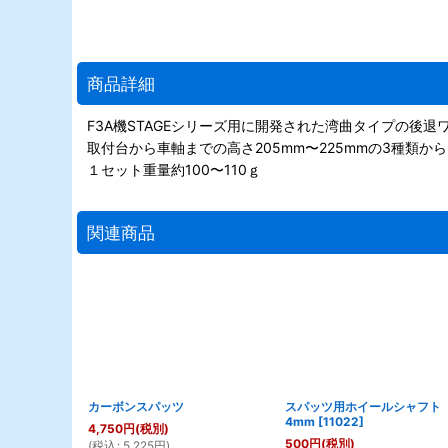
商品詳細
F3A機STAGEシリーズ用に開発された湾曲タイプの後退
取付台から車軸までの高さ205mm〜225mmの3種類か
１セット重量約100〜110ｇ
関連商品
カーボンスパッツ
スパッツ用ホイールシャフト
4mm
[
11022
]
4,750
円
(税別)
500
円
(税別)
(
税込
:
5,225
円
)