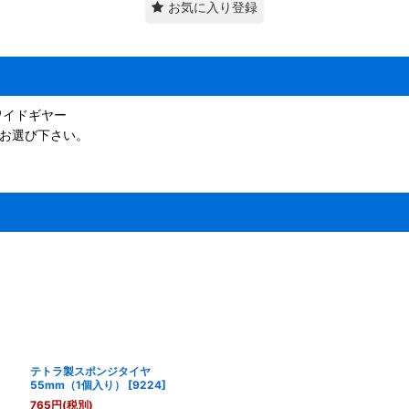
お気に入り登録
ワイドギヤー
らお選び下さい。
テトラ製スポンジタイヤ
55mm（1個入り）
[
9224
]
765
円
(税別)