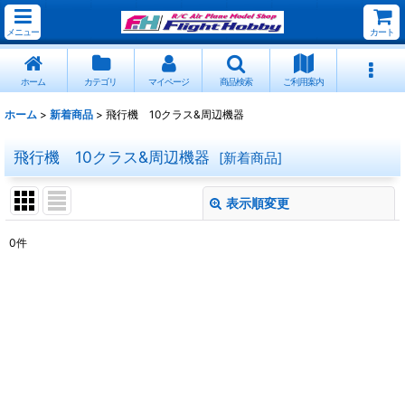
メニュー
カート
ホーム
カテゴリ
マイページ
商品検索
ご利用案内
ホーム
>
新着商品
>
飛行機 10クラス&周辺機器
飛行機 10クラス&周辺機器
[
新着商品
]
表示順変更
閉じる
0
件
表示数
:
並び順
:
絞り込む